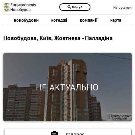
пошук
На русском
новобудови
котеджі
компанії
карта
Новобудова, Київ, Жовтнева - Палладіна
галерея