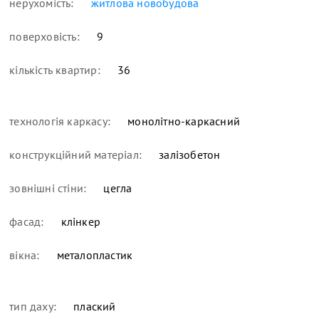
нерухомість:
житлова новобудова
поверховість:
9
кількість квартир:
36
технологія каркасу:
монолітно-каркасний
конструкційний матеріал:
залізобетон
зовнішні стіни:
цегла
фасад:
клінкер
вікна:
металопластик
тип даху:
плаский