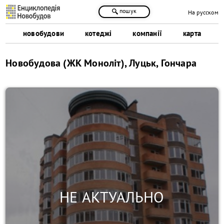
пошук
На русском
новобудови
котеджі
компанії
карта
Новобудова (ЖК Моноліт), Луцьк, Гончара