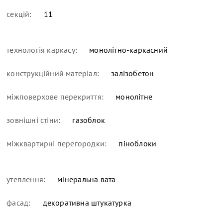
секцій:
11
технологія каркасу:
монолітно-каркасний
конструкційний матеріал:
залізобетон
міжповерхове перекриття:
монолітне
зовнішні стіни:
газоблок
міжквартирні перегородки:
піноблоки
утеплення:
мінеральна вата
фасад:
декоративна штукатурка