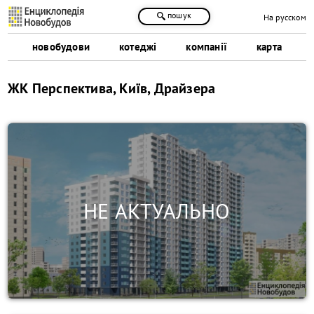
пошук
На русском
новобудови
котеджі
компанії
карта
ЖК Перспектива, Київ, Драйзера