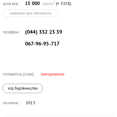
2
15 000
ціна від:
грн/м
(≈ 335$)
написати про неточність
(044) 332 23 39
телефон:
067-96-95-717
готовність (стан):
заморожено
хід будівництва
початок:
2013