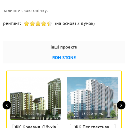
залиште свою оцінку:
рейтинг:
(на основі 2 думок)
інші проекти
RON STONE
‹
›
9 000 грн/м
15 000 грн/м
2
2
ЖК Краєвид, Обухів
ЖК Перспектива,