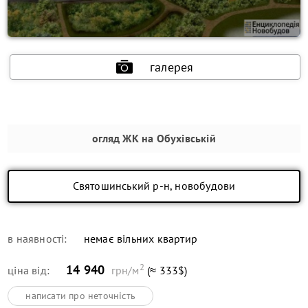
галерея
огляд
ЖК на Обухівській
Святошинський р-н, новобудови
в наявності:
немає вільних квартир
2
14 940
ціна від:
грн/м
(≈ 333$)
написати про неточність