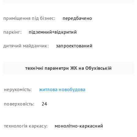
приміщення під бізнес:
передбачено
паркінг:
підземний+відкритий
дитячий майданчик:
запроектований
технічні параметри
ЖК на Обухівській
нерухомість:
житлова новобудова
поверховість:
24
технологія каркасу:
монолітно-каркасний