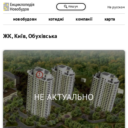
пошук
На русском
новобудови
котеджі
компанії
карта
ЖК, Київ, Обухівська