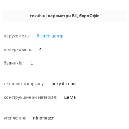
технічні параметри
БЦ ЄвроОфіс
нерухомість:
бізнес-центр
поверховість:
4
будинків:
1
технологія каркасу:
несучі стіни
конструкційний матеріал:
цегла
утеплення:
пінопласт