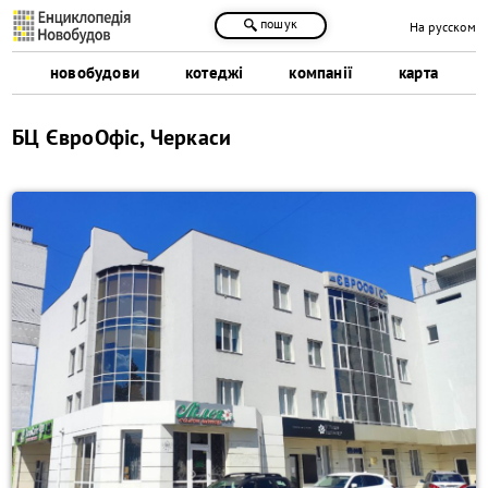
пошук
На русском
новобудови
котеджі
компанії
карта
БЦ ЄвроОфіс, Черкаси