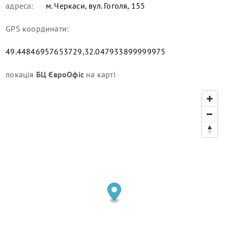
адреса:
м. Черкаси, вул. Гоголя, 155
GPS координати:
49.44846957653729,32.047933899999975
локація
БЦ ЄвроОфіс
на карті