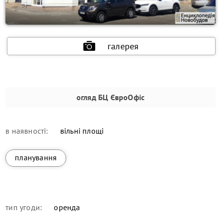
галерея
огляд
БЦ ЄвроОфіс
в наявності:
вільні площі
планування
тип угоди:
оренда