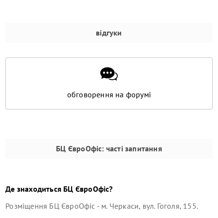
відгуки
обговорення на форумі
БЦ ЄвроОфіс
: часті запитання
Де знаходиться
БЦ ЄвроОфіс
?
Розміщення
БЦ ЄвроОфіс
-
м. Черкаси, вул. Гоголя, 155
.