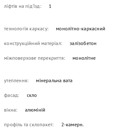
ліфтів на під'їзд:
1
технологія каркасу:
монолітно-каркасний
конструкційний матеріал:
залізобетон
міжповерхове перекриття:
монолітне
утеплення:
мінеральна вата
фасад:
скло
вікна:
алюміній
профіль та склопакет:
2-камерн.