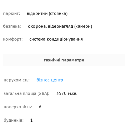
паркінг:
відкритий (стоянка)
безпека:
охорона, відеонагляд (камери)
комфорт:
система кондиціонування
технічні параметри
нерухомість:
бізнес-центр
загальна площа (GBA):
3570 м.кв.
поверховість:
6
будинків:
1