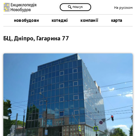
пошук
На русском
новобудови
котеджі
компанії
карта
БЦ, Дніпро, Гагарина 77