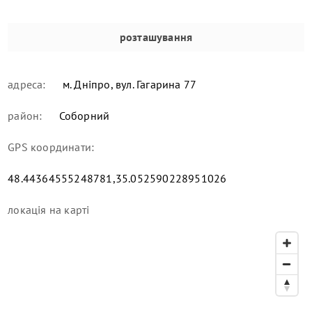
розташування
адреса:
м. Дніпро, вул. Гагарина 77
район:
Соборний
GPS координати:
48.44364555248781,35.052590228951026
локація
на карті