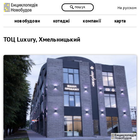
пошук
На русском
новобудови
котеджі
компанії
карта
ТОЦ Luxury, Хмельницький