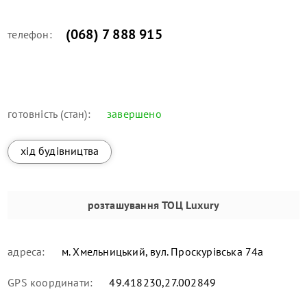
(068) 7 888 915
телефон:
готовність (стан):
завершено
хід будівництва
розташування
ТОЦ Luxury
адреса:
м. Хмельницький, вул. Проскурівська 74а
GPS координати:
49.418230,27.002849