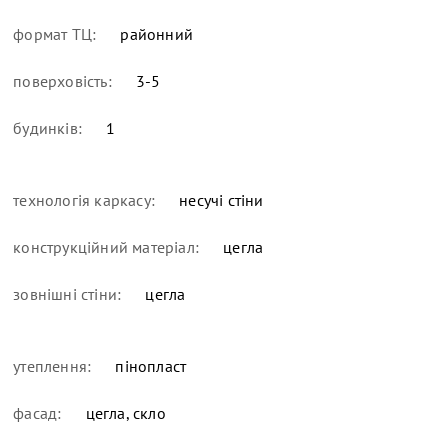
формат ТЦ:
районний
поверховість:
3-5
будинків:
1
технологія каркасу:
несучі стіни
конструкційний матеріал:
цегла
зовнішні стіни:
цегла
утеплення:
пінопласт
фасад:
цегла, скло