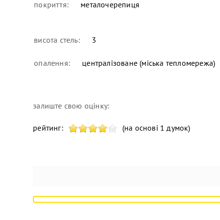
покриття:
металочерепиця
висота стель:
3
опалення:
централізоване (міська тепломережа)
залиште свою оцінку:
рейтинг:
(на основі 1 думок)