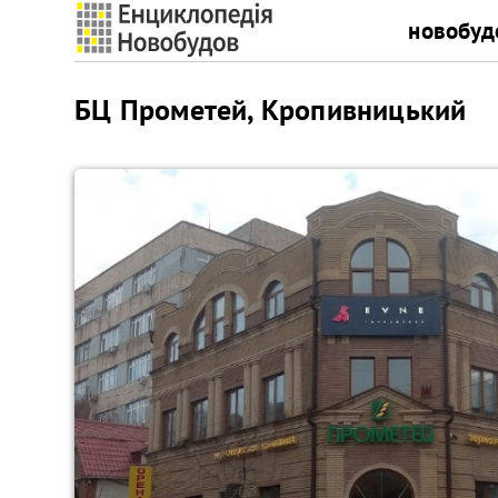
новобуд
БЦ Прометей, Кропивницький