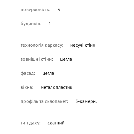
поверховість:
3
будинків:
1
технологія каркасу:
несучі стіни
зовнішні стіни:
цегла
фасад:
цегла
вікна:
металопластик
профіль та склопакет:
5-камерн.
тип даху:
скатний