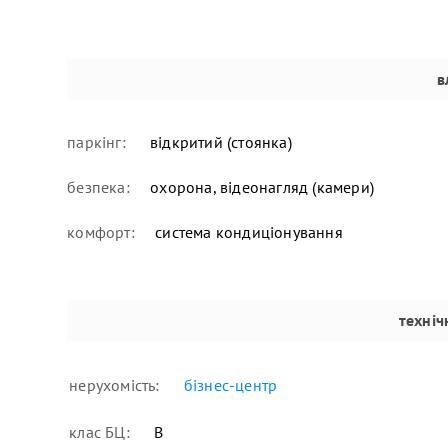
в
паркінг:
відкритий (стоянка)
безпека:
охорона, відеонагляд (камери)
комфорт:
система кондиціонування
техніч
нерухомість:
бізнес-центр
клас БЦ:
В