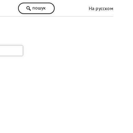
пошук
На русском