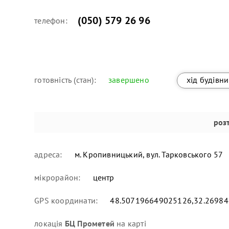
(050) 579 26 96
телефон:
готовність (стан):
завершено
хід будівн
роз
адреса:
м. Кропивницький, вул. Тарковського 57
мікрорайон:
центр
GPS координати:
48.507196649025126,32.2698
локація
БЦ Прометей
на карті