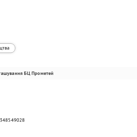
ицтва
ташування
БЦ Прометей
4348549028