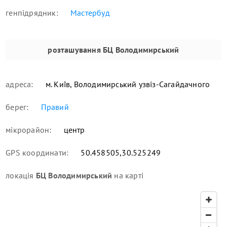
генпідрядник:
Мастербуд
розташування
БЦ Володимирський
адреса:
м. Київ, Володимирський узвіз-Сагайдачного
берег:
Правий
мікрорайон:
центр
GPS координати:
50.458505,30.525249
локація
БЦ Володимирський
на карті