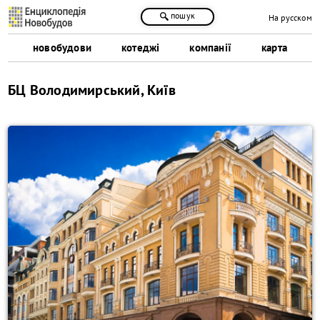
пошук
На русском
новобудови
котеджі
компанії
карта
БЦ Володимирський, Київ