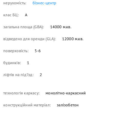
нерухомість:
бізнес-центр
клас БЦ:
А
загальна площа (GBA):
14000 м.кв.
відведено для оренди (GLA):
12000 м.кв.
поверховість:
5-6
будинків:
1
ліфтів на під'їзд:
2
технологія каркасу:
монолітно-каркасний
конструкційний матеріал:
залізобетон