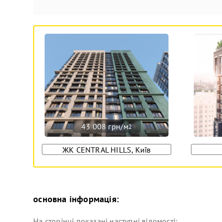
43 008 грн/м
2
ЖК CENTRAL HILLS, Київ
основна інформація:
На сторінці показані наступні відомості:...