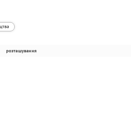
ицтва
розташування