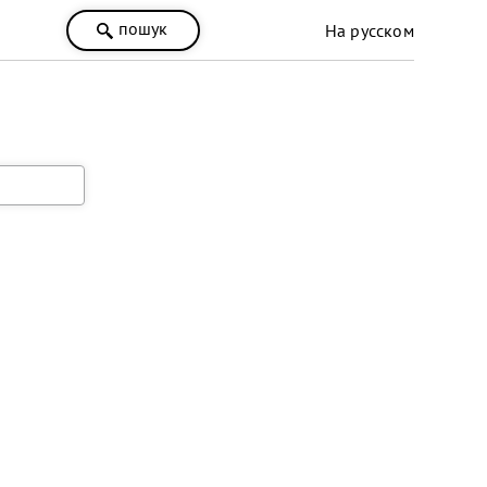
пошук
На русском