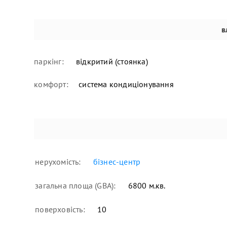
в
паркінг:
відкритий (стоянка)
комфорт:
система кондиціонування
нерухомість:
бізнес-центр
загальна площа (GBA):
6800 м.кв.
поверховість:
10