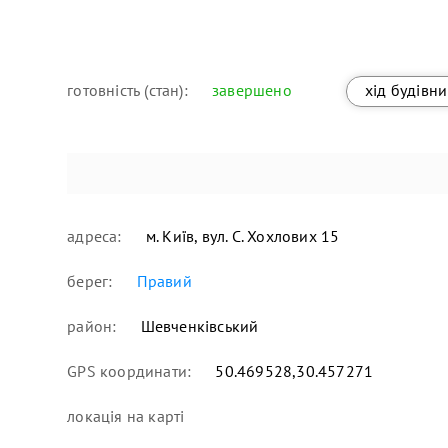
готовність (стан):
завершено
хід будівн
адреса:
м. Київ, вул. С. Хохлових 15
берег:
Правий
район:
Шевченківський
GPS координати:
50.469528,30.457271
локація
на карті