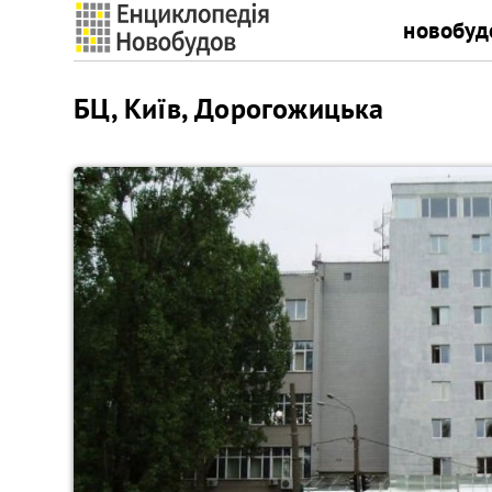
новобуд
БЦ, Київ, Дорогожицька