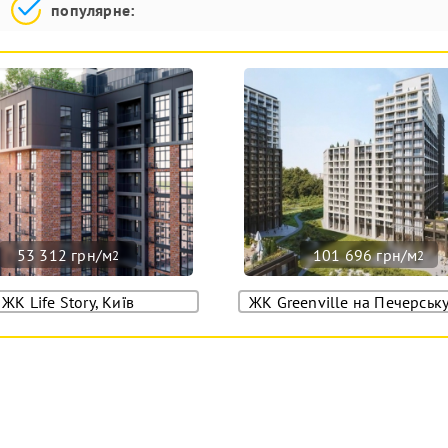
популярне:
53 312 грн/м
101 696 грн/м
2
2
ЖК Life Story, Київ
ЖК Greenville на Печерську