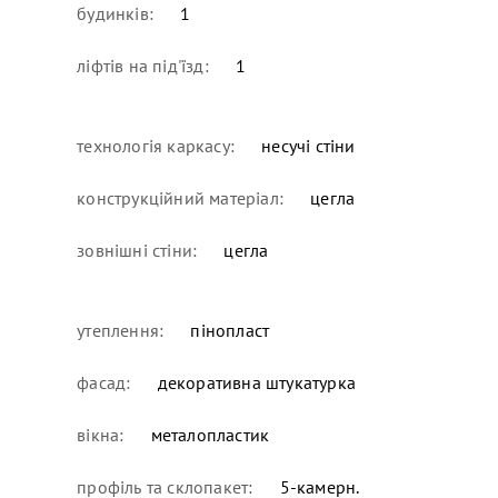
будинків:
1
ліфтів на під'їзд:
1
технологія каркасу:
несучі стіни
конструкційний матеріал:
цегла
зовнішні стіни:
цегла
утеплення:
пінопласт
фасад:
декоративна штукатурка
вікна:
металопластик
профіль та склопакет:
5-камерн.