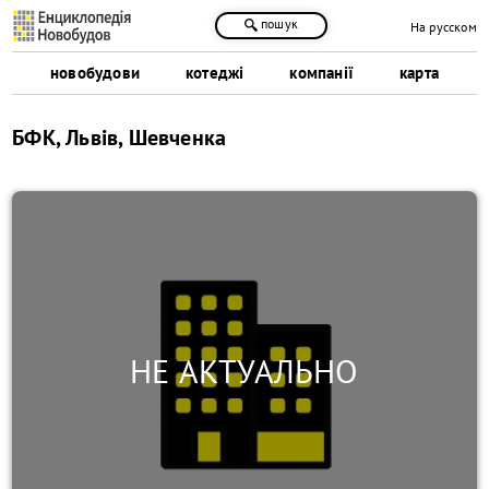
пошук
На русском
новобудови
котеджі
компанії
карта
БФК, Львів, Шевченка