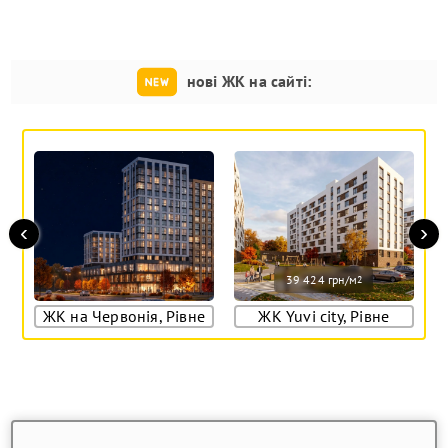
нові ЖК на сайті:
‹
›
39 424 грн/м
2
ЖК на Червонія, Рівне
ЖК Yuvi city, Рівне