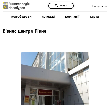
пошук
На русском
новобудови
котеджі
компанії
карта
Бізнес центри Рівне