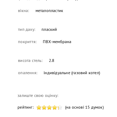
вікна:
металопластик
тип даху:
плаский
покриття:
ПВХ-мембрана
висота стель:
2.8
опалення:
індивідуальне (газовий котел)
залиште свою оцінку:
рейтинг:
(на основі 15 думок)