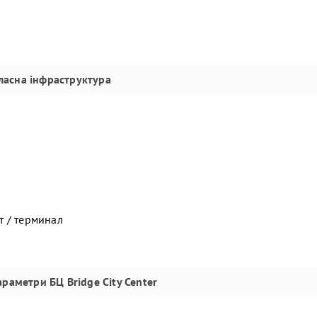
ласна інфраструктура
т / терминал
параметри
БЦ Bridge City Center