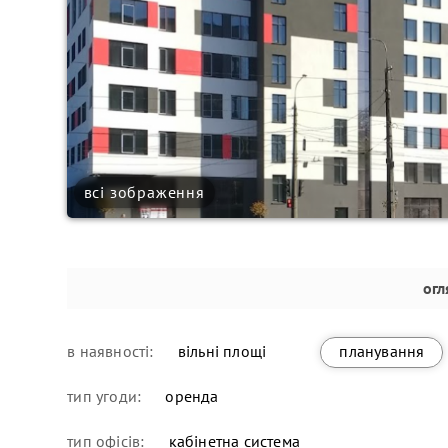
всі зображення
огл
в наявності:
вільні площі
планування
тип угоди:
оренда
тип офісів:
кабінетна система