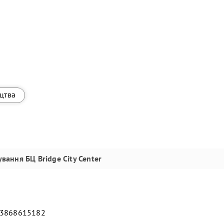
ицтва
ування
БЦ Bridge City Center
83868615182