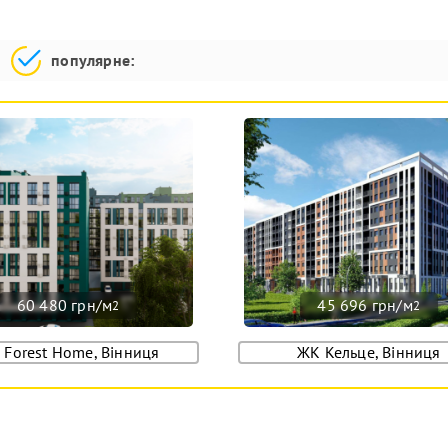
популярне:
60 480 грн/м
45 696 грн/м
2
2
 Forest Home, Вінниця
ЖК Кельце, Вінниця