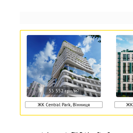
55 552 грн/м
2
ЖК Central Park, Вінниця
ЖК