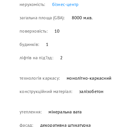
нерухомість:
бізнес-центр
загальна площа (GBA):
8000 м.кв.
поверховість:
10
будинків:
1
ліфтів на під'їзд:
2
технологія каркасу:
монолітно-каркасний
конструкційний матеріал:
залізобетон
утеплення:
мінеральна вата
фасад:
декоративна штукатурка