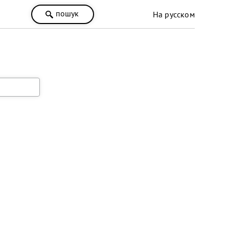
пошук
На русском