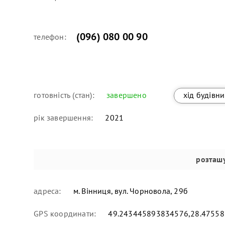
(096) 080 00 90
телефон:
готовність (стан):
завершено
хід будівн
рік завершення:
2021
розташ
адреса:
м. Вінниця, вул. Чорновола, 29б
GPS координати:
49.243445893834576,28.4755