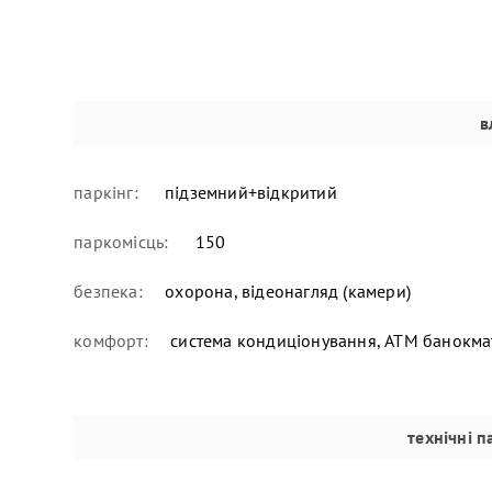
в
паркінг:
підземний+відкритий
паркомісць:
150
безпека:
охорона, відеонагляд (камери)
комфорт:
система кондиціонування, ATM банокма
технічні 