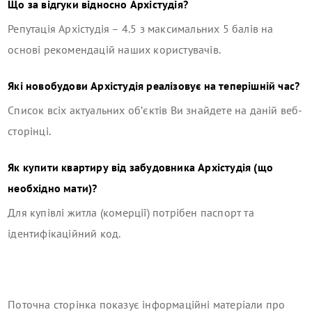
Що за відгуки відносно
Архістудія
?
Репутація
Архістудія
–
4.5
з максимальних 5 балів на
основі рекомендацій наших користувачів.
Які новобудови
Архістудія
реалізовує на теперішній час?
Список всіх актуальних об’єктів Ви знайдете на даній веб-
сторінці.
Як купити квартиру від забудовника
Архістудія
(що
необхідно мати)?
Для купівлі житла (комерції) потрібен паспорт та
ідентифікаційний код.
Поточна сторінка показує інформаційні матеріали про