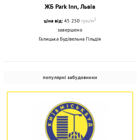
ЖБ Park Inn, Львів
2
ціна від:
45 250
грн/м
завершено
Галицька Будівельна Гільдія
популярні забудовники