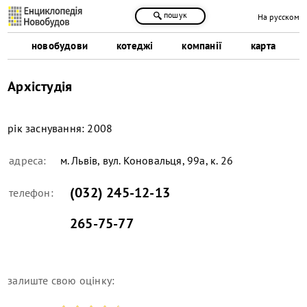
пошук
На русском
новобудови
котеджі
компанії
карта
Архістудія
рік заснування:
2008
адреса:
м. Львів, вул. Коновальця, 99а, к. 26
(032) 245-12-13
телефон:
265-75-77
залиште свою оцінку: