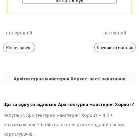
Інтергал Буд
попередній
наступний
Рівне проект
Спецвисотмонтаж
Архітектурна майстерня Хорхот
: часті запитання
Що за відгуки відносно
Архітектурна майстерня Хорхот
?
Репутація
Архітектурна майстерня Хорхот
–
4.5
з
максимальних 5 балів на основі рекомендацій наших
користувачів.