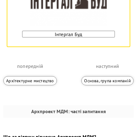
Інтергал Буд
попередній
наступний
Архітектурне мистецтво
Основа, група компаній
Архпроект МДМ
: часті запитання
Що за відгуки відносно
Архпроект МДМ
?