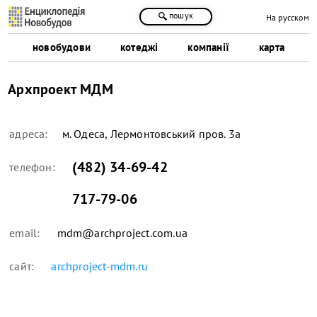
пошук
На русском
новобудови
котеджі
компанії
карта
Архпроект МДМ
адреса:
м. Одеса, Лермонтовський пров. 3а
(482) 34-69-42
телефон:
717-79-06
email:
mdm@archproject.com.ua
сайт:
archproject-mdm.ru