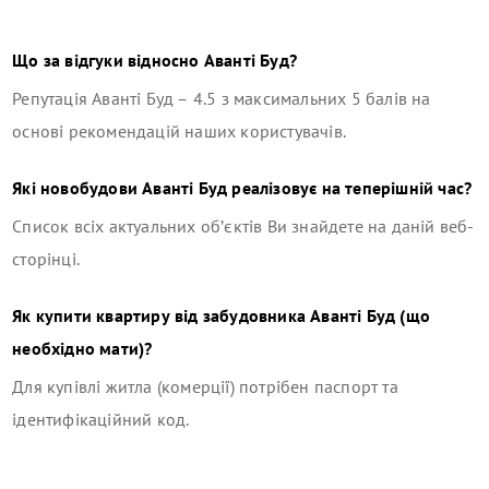
Що за відгуки відносно
Аванті Буд
?
Репутація
Аванті Буд
–
4.5
з максимальних 5 балів на
основі рекомендацій наших користувачів.
Які новобудови
Аванті Буд
реалізовує на теперішній час?
Список всіх актуальних об’єктів Ви знайдете на даній веб-
сторінці.
Як купити квартиру від забудовника
Аванті Буд
(що
необхідно мати)?
Для купівлі житла (комерції) потрібен паспорт та
ідентифікаційний код.