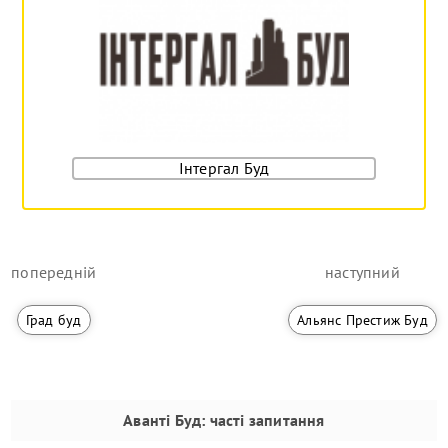
Інтергал Буд
попередній
наступний
Град буд
Альянс Престиж Буд
Аванті Буд
: часті запитання