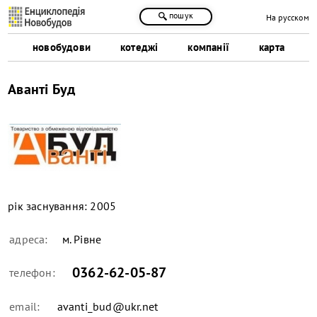
пошук
На русском
новобудови
котеджі
компанії
карта
Аванті Буд
рік заснування:
2005
адреса:
м. Рівне
0362-62-05-87
телефон:
email:
avanti_bud@ukr.net