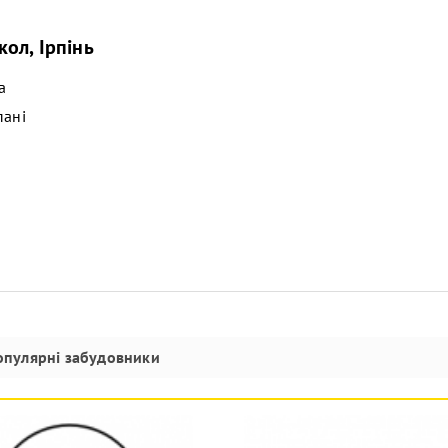
ол, Ірпінь
а
пані
опулярні забудовники