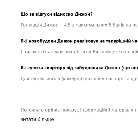
Що за відгуки відносно
Дижон
?
Репутація
Дижон
–
4.5
з максимальних 5 балів на ос
Які новобудови
Дижон
реалізовує на теперішній ча
Список всіх актуальних об’єктів Ви знайдете на дані
Як купити квартиру від забудовника
Дижон
(що нео
Для купівлі житла (комерції) потрібен паспорт та ід
Поточна сторінка показує інформаційні матеріали п
читати більше