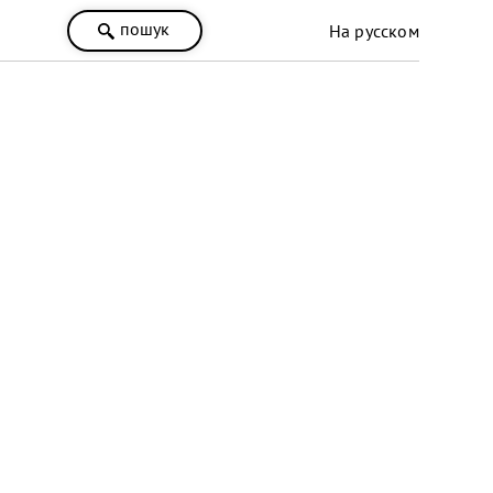
пошук
На русском