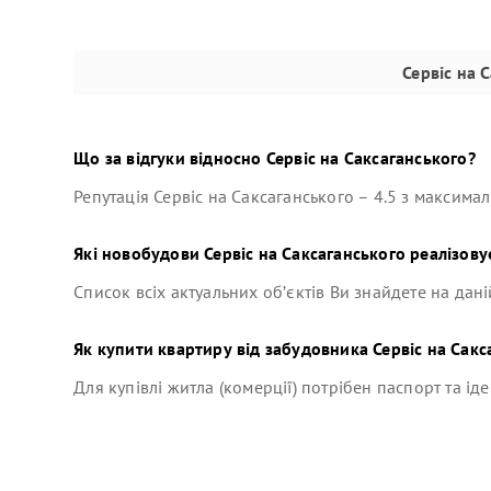
Сервіс на 
Що за відгуки відносно
Сервіс на Саксаганського
?
Репутація
Сервіс на Саксаганського
–
4.5
з максималь
Які новобудови
Сервіс на Саксаганського
реалізовує
Список всіх актуальних об’єктів Ви знайдете на дані
Як купити квартиру від забудовника
Сервіс на Сакс
Для купівлі житла (комерції) потрібен паспорт та ід