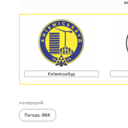
п
Київміськбуд
попередній
Пагода, ФБК