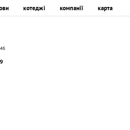
ови
котеджі
компанії
карта
14б
09