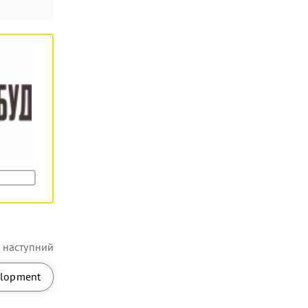
наступний
elopment