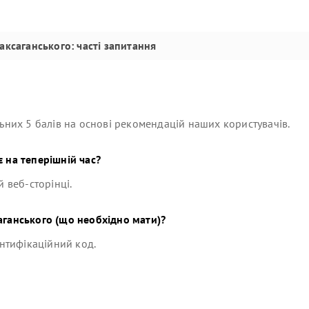
Саксаганського
: часті запитання
них 5 балів на основі рекомендацій наших користувачів.
 на теперішній час?
й веб-сторінці.
аганського
(що необхідно мати)?
ентифікаційний код.