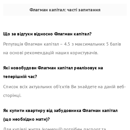
Флагман капітал
: часті запитання
Що за відгуки відносно
Флагман капітал
?
Репутація
Флагман капітал
–
4.5
з максимальних 5 балів
на основі рекомендацій наших користувачів.
Які новобудови
Флагман капітал
реалізовує на
теперішній час?
Список всіх актуальних об’єктів Ви знайдете на даній веб-
сторінці.
Як купити квартиру від забудовника
Флагман капітал
(що необхідно мати)?
Для купівлі житла (комерції) потрібен паспорт та