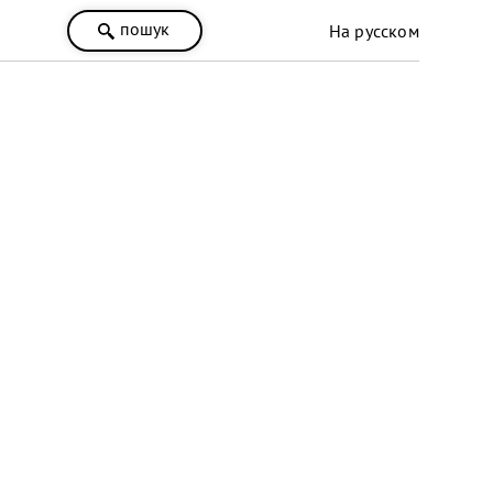
пошук
На русском