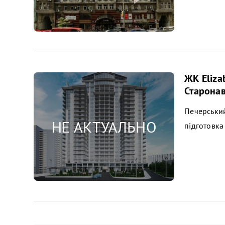
ЖК Elizab
Старона
Печерський
підготовка