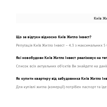
Київ Жи
Що за відгуки відносно
Київ Житло Інвест
?
Репутація
Київ Житло Інвест
–
4.3
з максимальних 5 
Які новобудови
Київ Житло Інвест
реалізовує на те
Список всіх актуальних об’єктів Ви знайдете на дані
Як купити квартиру від забудовника
Київ Житло Ін
Для купівлі житла (комерції) потрібен паспорт та ід