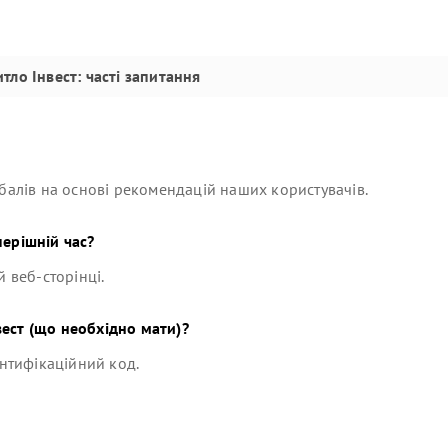
тло Інвест
: часті запитання
балів на основі рекомендацій наших користувачів.
перішній час?
й веб-сторінці.
вест
(що необхідно мати)?
ентифікаційний код.