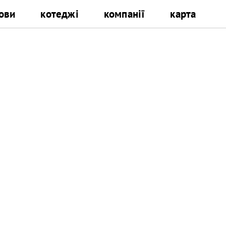
ови
котеджі
компанії
карта