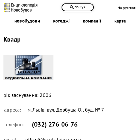
пошук
На русском
новобудови
котеджі
компанії
карта
Квадр
рік заснування:
2006
адреса:
м. Львів, вул. Довбуша О., буд. № 7
(032) 276-06-76
телефон:
email:
office@kvadr-lviv.com.ua