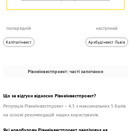
попередній
наступний
Капіталінвест
Архбудінвест Львів
Рівнеінвестпроект
: часті запитання
Що за відгуки відносно
Рівнеінвестпроект
?
Репутація
Рівнеінвестпроект
–
4.5
з максимальних 5 балів
на основі рекомендацій наших користувачів.
Які новобудови
Рівнеінвестпроект
реалізовує на