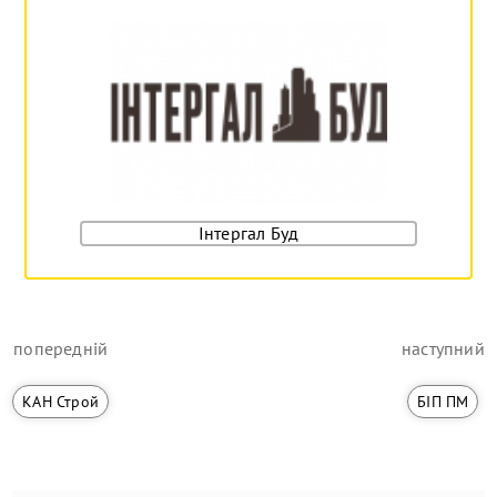
Інтергал Буд
попередній
наступний
КАН Строй
БІП ПМ