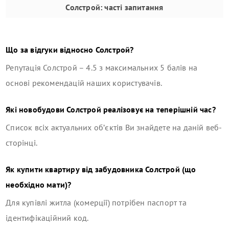
Солстрой
: часті запитання
Що за відгуки відносно
Солстрой
?
Репутація
Солстрой
–
4.5
з максимальних 5 балів на
основі рекомендацій наших користувачів.
Які новобудови
Солстрой
реалізовує на теперішній час?
Список всіх актуальних об’єктів Ви знайдете на даній веб-
сторінці.
Як купити квартиру від забудовника
Солстрой
(що
необхідно мати)?
Для купівлі житла (комерції) потрібен паспорт та
ідентифікаційний код.