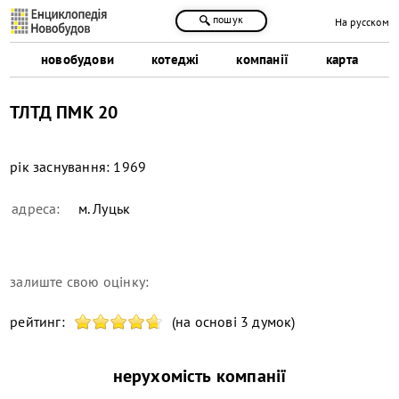
пошук
На русском
новобудови
котеджі
компанії
карта
ТЛТД ПМК 20
рік заснування:
1969
адреса:
м. Луцьк
залиште свою оцінку:
рейтинг:
(на основі 3 думок)
нерухомість компанії