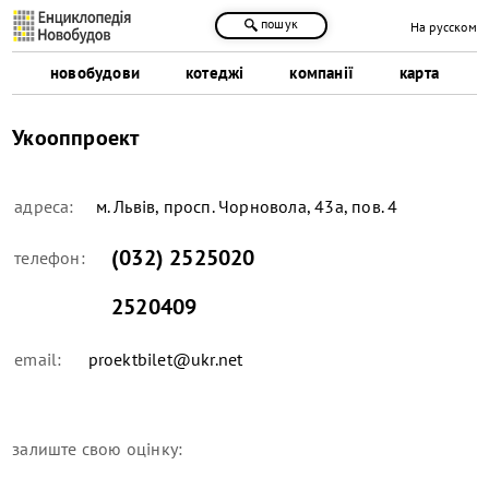
пошук
На русском
новобудови
котеджі
компанії
карта
Укооппроект
адреса:
м. Львів, просп. Чорновола, 43а, пов. 4
(032) 2525020
телефон:
2520409
email:
proektbilet@ukr.net
залиште свою оцінку: