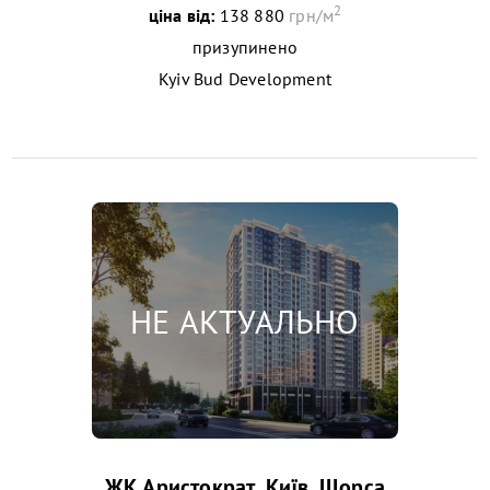
2
ціна від:
138 880
грн/м
призупинено
Kyiv Bud Development
ЖК Аристократ, Київ, Щорса