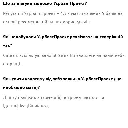
Що за відгуки відносно
УкрБалтПроект
?
Репутація
УкрБалтПроект
–
4.5
з максимальних 5 балів на
основі рекомендацій наших користувачів.
Які новобудови
УкрБалтПроект
реалізовує на теперішній
час?
Список всіх актуальних об’єктів Ви знайдете на даній веб-
сторінці.
Як купити квартиру від забудовника
УкрБалтПроект
(що
необхідно мати)?
Для купівлі житла (комерції) потрібен паспорт та
ідентифікаційний код.