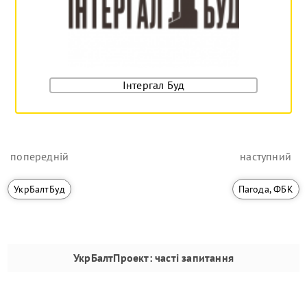
Інтергал Буд
попередній
наступний
УкрБалтБуд
Пагода, ФБК
УкрБалтПроект
: часті запитання