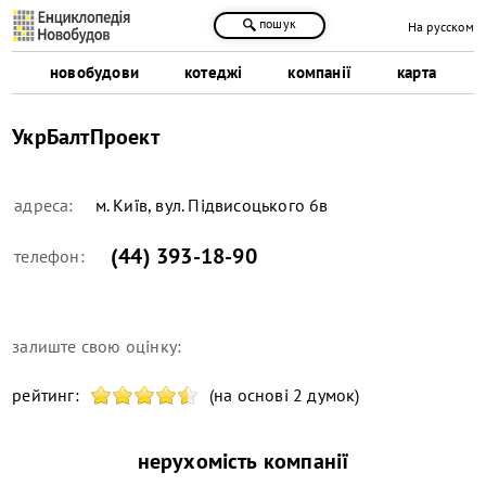
пошук
На русском
новобудови
котеджі
компанії
карта
УкрБалтПроект
адреса:
м. Київ, вул. Підвисоцького 6в
(44) 393-18-90
телефон:
залиште свою оцінку:
рейтинг:
(на основі 2 думок)
нерухомість компанії