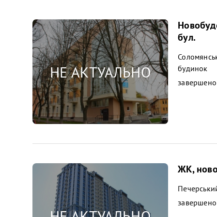
Новобудо
бул.
Соломянськ
будинок
завершено
ЖК, ново
Печерськи
завершено