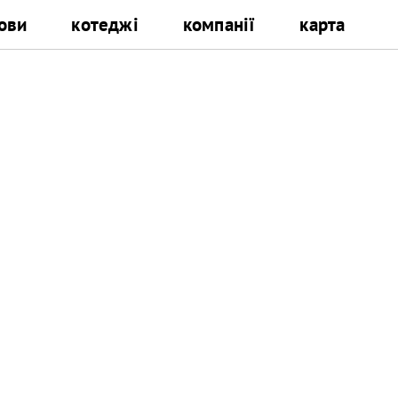
ови
котеджі
компанії
карта