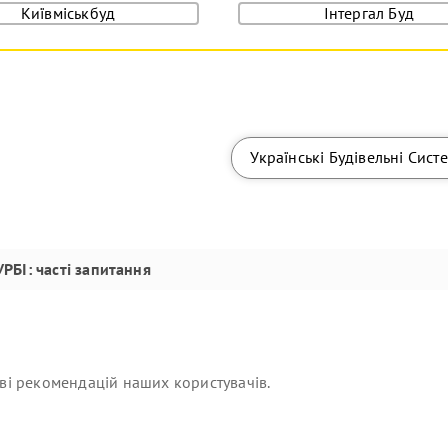
Київміськбуд
Інтергал Буд
Українські Будівельні Сист
УРБІ
: часті запитання
ві рекомендацій наших користувачів.