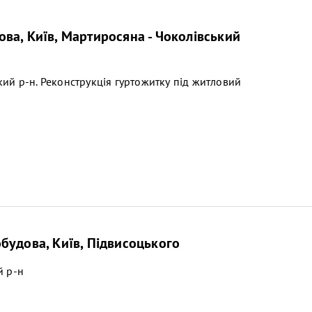
ва, Київ, Мартиросяна - Чоколівський
ий р-н. Реконструкція гуртожитку під житловий
будова, Київ, Підвисоцького
й р-н