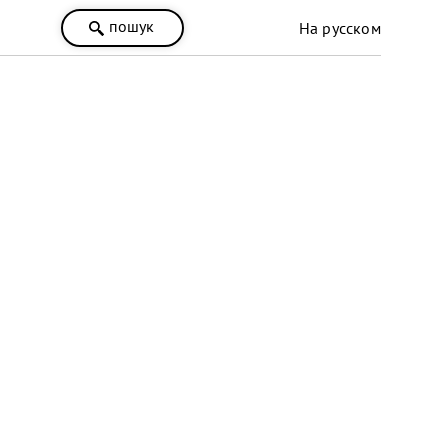
пошук
На русском