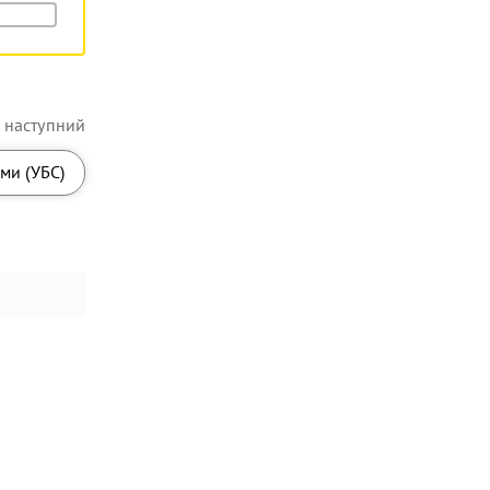
наступний
еми (УБС)