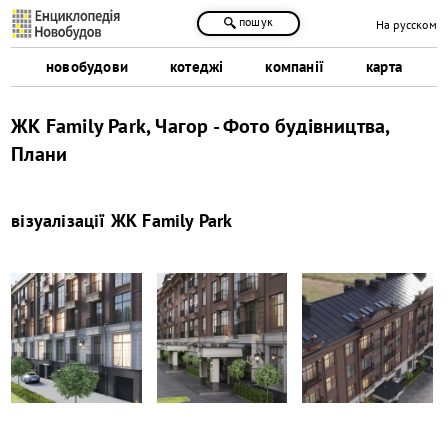
пошук
На русском
новобудови
котеджі
компанії
карта
ЖК Family Park, Чагор - Фото будівництва,
Плани
візуалізації
ЖК Family Park