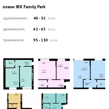
плани
ЖК Family Park
однокімнатні:
40 - 52
м.кв.
двокімнатні:
62 - 65
м.кв.
трикімнатні:
95 - 130
м.кв.