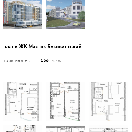
плани
ЖК Маєток Буковинський
трикімнатні:
136
м.кв.