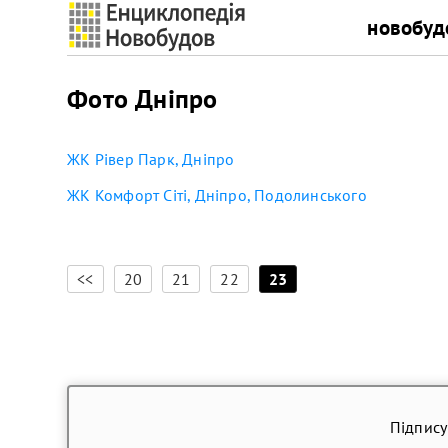
новобуд
Фото Дніпро
ЖК Рівер Парк, Дніпро
ЖК Комфорт Сіті, Дніпро, Подолинського
[
]
<<
20
21
22
23
Підпису