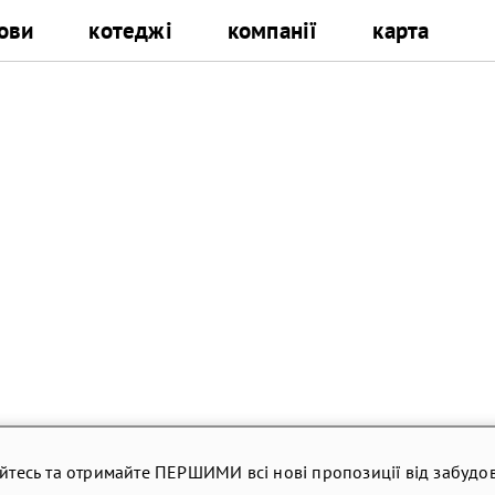
ови
котеджі
компанії
карта
йтесь та отримайте ПЕРШИМИ всі нові пропозиції від забудов