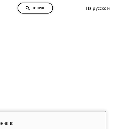
пошук
На русском
ників: