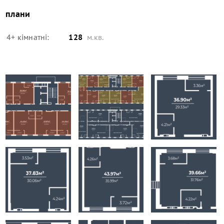
плани
4+ кімнатні:
128
м.кв.