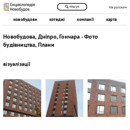
пошук
На русском
новобудови
котеджі
компанії
карта
Новобудова, Дніпро, Гончара - Фото
будівництва, Плани
візуалізації