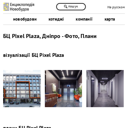
пошук
На русском
новобудови
котеджі
компанії
карта
БЦ Pixel Plaza, Дніпро - Фото, Плани
візуалізації
БЦ Pixel Plaza
плани
БЦ Pixel Plaza