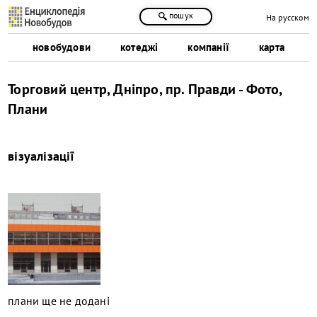
пошук
На русском
новобудови
котеджі
компанії
карта
Торговий центр, Дніпро, пр. Правди - Фото,
Плани
візуалізації
плани ще не додані