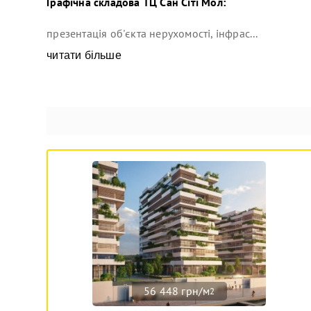
Графічна складова
ТЦ Сан Сіті Мол
:
презентація об'єкта нерухомості, інфрас...
читати більше
56 448 грн/м
2