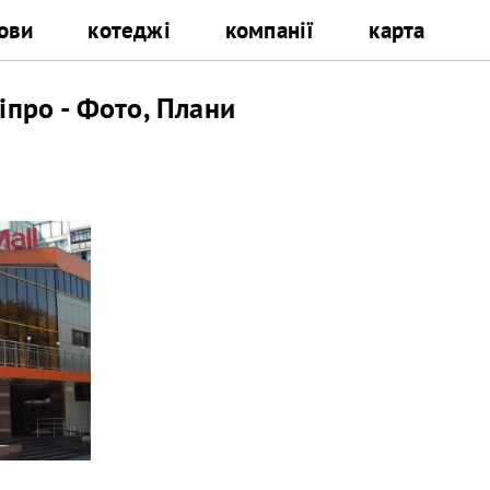
ови
котеджі
компанії
карта
іпро - Фото, Плани