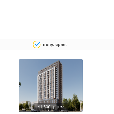
популярне:
44 800 грн/м
2