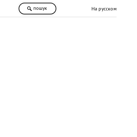
пошук
На русском