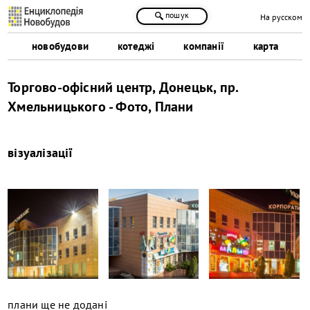
пошук
На русском
новобудови
котеджі
компанії
карта
Торгово-офісний центр, Донецьк, пр.
Хмельницького - Фото, Плани
візуалізації
плани ще не додані