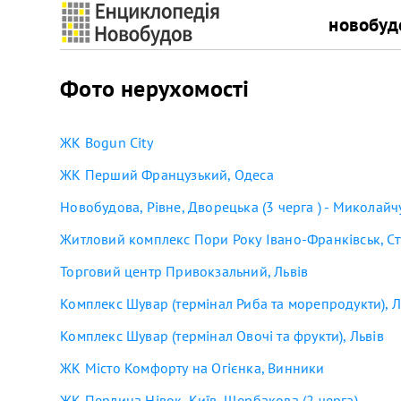
новобуд
Фото нерухомості
ЖК Bogun City
ЖК Перший Французький, Одеса
Новобудова, Рівне, Дворецька (3 черга ) - Миколайч
Житловий комплекс Пори Року Івано-Франківськ, Ст
Торговий центр Привокзальний, Львів
Комплекс Шувар (термінал Риба та морепродукти), Л
Комплекс Шувар (термінал Овочі та фрукти), Львів
ЖК Місто Комфорту на Огієнка, Винники
ЖК Перлина Нівок, Київ, Щербакова (2 черга)