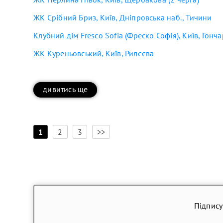
ЖК Срібний Бриз, Київ, Дніпровська наб., Тичини
Клубний дім Fresco Sofia (Фреско Софія), Київ, Гонч
ЖК Куреньовський, Київ, Рилєєва
дивитись ще
[
]
1
2
3
>>
Підпису