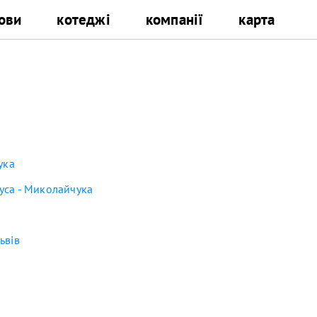
ови
котеджі
компанії
карта
ука
уса - Миколайчука
ьвів