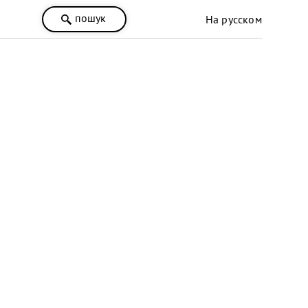
пошук
На русском