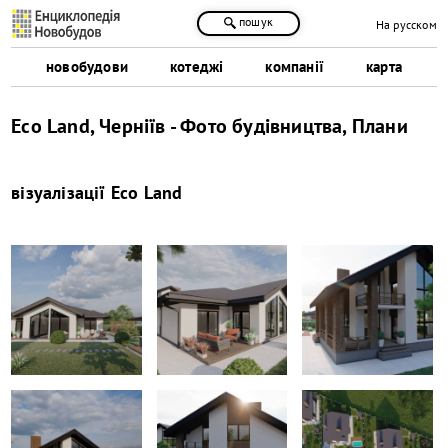
пошук
На русском
новобудови
котеджі
компанії
карта
Eco Land, Черніїв - Фото будівництва, Плани
візуалізації
Eco Land