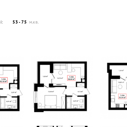
і:
53 - 75
м.кв.