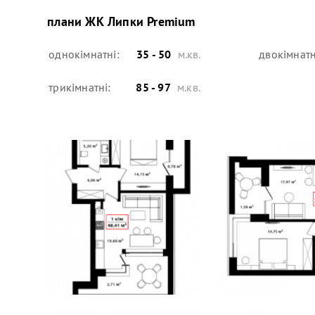
плани
ЖК Липки Premium
однокімнатні:
35 - 50
м.кв.
двокімнатн
трикімнатні:
85 - 97
м.кв.