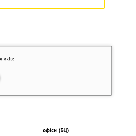
ників:
офіси (БЦ)