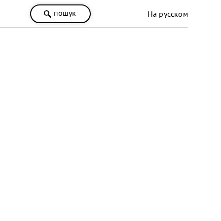
пошук
На русском