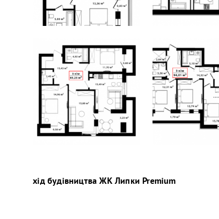
хід будівництва
ЖК Липки Premium