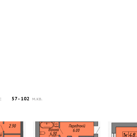
:
57 - 102
м.кв.