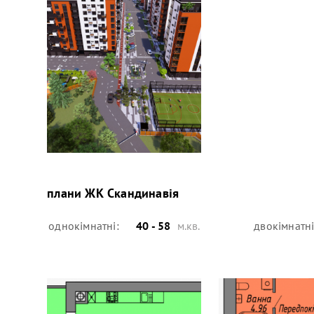
плани
ЖК Скандинавія
однокімнатні:
40 - 58
м.кв.
двокімнатні