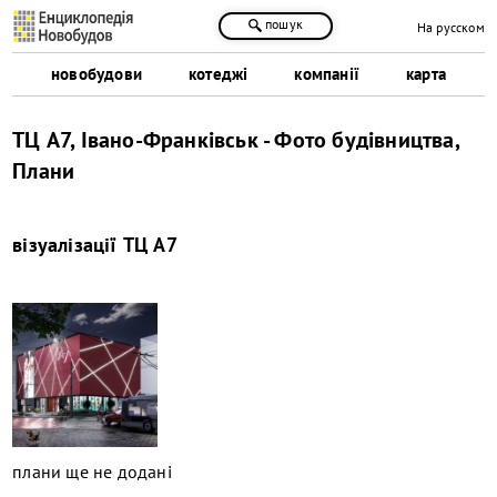
пошук
На русском
новобудови
котеджі
компанії
карта
ТЦ А7, Івано-Франківськ - Фото будівництва,
Плани
візуалізації
ТЦ А7
плани ще не додані