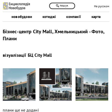
пошук
На русском
новобудови
котеджі
компанії
карта
Бізнес-центр City Mall, Хмельницький - Фото,
Плани
візуалізації
БЦ City Mall
плани ще не додані