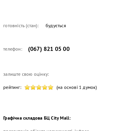
готовність (стан):
будується
(067) 821 05 00
телефон:
залиште свою оцінку:
рейтинг:
(на основі 1 думок)
Графічна складова
БЦ City Mall
:
презентація об'єкта нерухомості, інфрас...