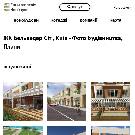
пошук
На русском
новобудови
котеджі
компанії
карта
ЖК Бельведер Сіті, Київ - Фото будівництва,
Плани
візуалізації