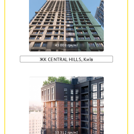
43 008 грн/м
2
ЖК CENTRAL HILLS, Київ
53 312 грн/м
2