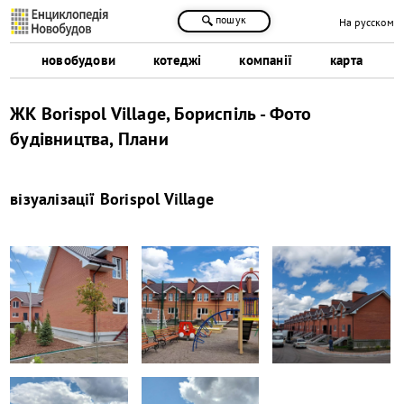
пошук
На русском
новобудови
котеджі
компанії
карта
ЖК Borispol Village, Бориспіль - Фото
будівництва, Плани
візуалізації
Borispol Village