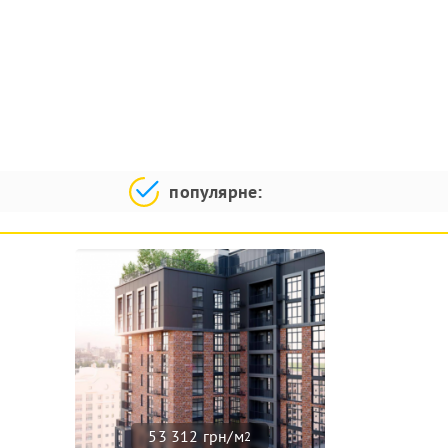
популярне:
53 312 грн/м
2