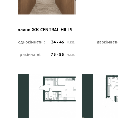
плани
ЖК CENTRAL HILLS
однокімнатні:
34 - 46
м.кв.
двокімнатн
трикімнатні:
75 - 85
м.кв.