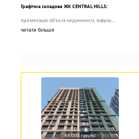
Графічна складова
ЖК CENTRAL HILLS
:
презентація об'єкта нерухомості, інфрас...
читати більше
43 008 грн/м
2