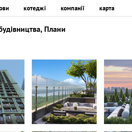
ови
котеджі
компанії
карта
будівництва, Плани