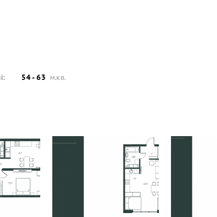
і:
54 - 63
м.кв.