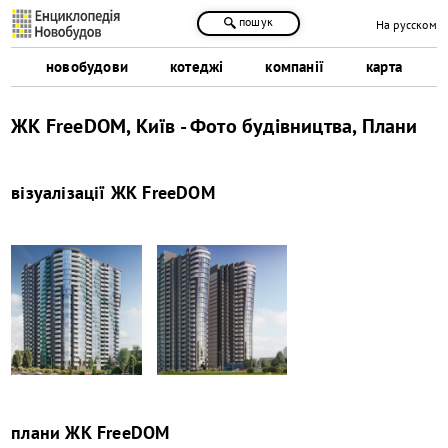
пошук
На русском
новобудови
котеджі
компанії
карта
ЖК FreeDOM, Київ - Фото будівництва, Плани
візуалізації
ЖК FreeDOM
плани
ЖК FreeDOM