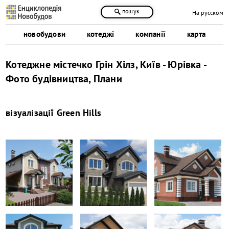
пошук
На русском
новобудови
котеджі
компанії
карта
Котеджне містечко Грін Хілз, Київ - Юрівка -
Фото будівництва, Плани
візуалізації
Green Hills