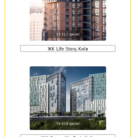
53 312 грн/м
2
ЖК Life Story, Київ
76 608 грн/м
2