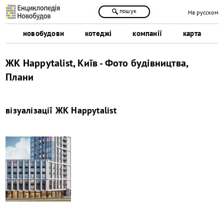
пошук
На русском
новобудови
котеджі
компанії
карта
ЖК Happytalist, Київ - Фото будівництва,
Плани
візуалізації
ЖК Happytalist