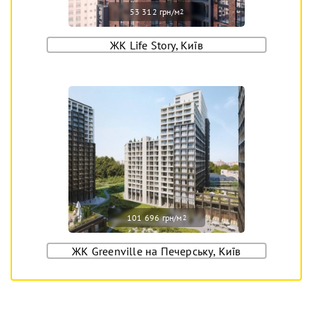
53 312 грн/м
2
ЖК Life Story, Київ
101 696 грн/м
2
ЖК Greenville на Печерську, Київ